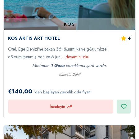
KOS
4
KOS AKTIS ART HOTEL
Otel, Ege Denizi'ne bakan 36 l&uuml;ks ve g&uuml;zel
d&ouml;şenmiş oda ve 6 juni...
devamını oku
Minimum
1 Gece
konaklama şartı vardır.
Kahvaltı Dahil
€140.00
’den başlayan gecelik oda fiyatı
İnceleyin