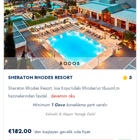
RODOS
5
SHERATON RHODES RESORT
Sheraton Rhodes Resort, Ixia Koyu'ndaki Rhodes'un t&uuml;m
hazinelerinden faydal...
devamını oku
Minimum
1 Gece
konaklama şartı vardır.
Kahvaltı & Akşam Yemeği Dahil
€182.00
’den başlayan gecelik oda fiyatı