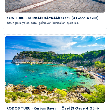
KOS TURU - KURBAN BAYRAMI ÖZEL (3 Gece 4 Gün)
Uzun palmiyeler, sonu gelmeyen kumsallar, eşsiz ma...
RODOS TURU - Kurban Bayramı Özel (3 Gece 4 Gün)-