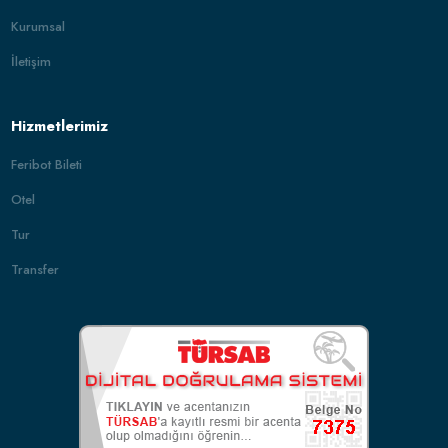
Kurumsal
İletişim
Hizmetlerimiz
Feribot Bileti
Otel
Tur
Transfer