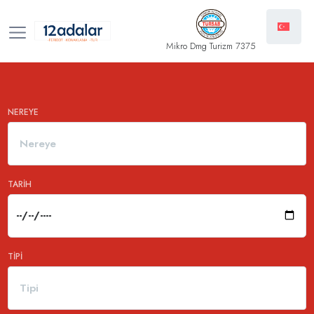
Mikro Dmg Turizm 7375
NEREYE
Nereye
TARIH
TIPI
Tipi