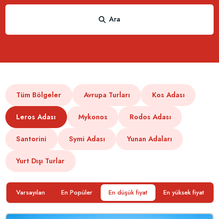
Ara
Tüm Bölgeler
Avrupa Turları
Kos Adası
Leros Adası
Mykonos
Rodos Adası
Santorini
Symi Adası
Yunan Adaları
Yurt Dışı Turlar
Varsayılan
En Popüler
En düşük fiyat
En yüksek fiyat