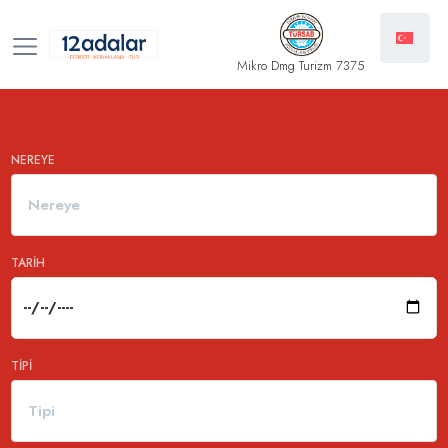
Mikro Dmg Turizm 7375
NEREYE
Nereye
TARIH
TIPI
Tipi