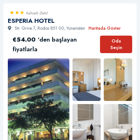
0
Kahvaltı Dahil
ESPERIA HOTEL
Str. Griva 7, Rodos 851 00, Yunanistan
Haritada Göster
€54.00
‘den başlayan
Oda
Seçin
fiyatlarla