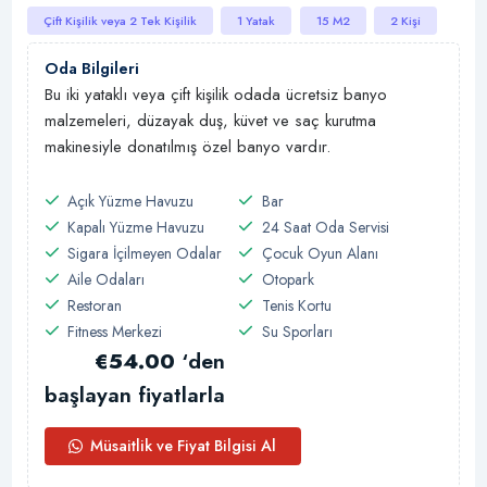
Çift Kişilik veya 2 Tek Kişilik
1 Yatak
15 M2
2 Kişi
Oda Bilgileri
Bu iki yataklı veya çift kişilik odada ücretsiz banyo
malzemeleri, düzayak duş, küvet ve saç kurutma
makinesiyle donatılmış özel banyo vardır.
Açık Yüzme Havuzu
Bar
Kapalı Yüzme Havuzu
24 Saat Oda Servisi
Sigara İçilmeyen Odalar
Çocuk Oyun Alanı
Aile Odaları
Otopark
Restoran
Tenis Kortu
Fitness Merkezi
Su Sporları
€54.00
‘den
başlayan fiyatlarla
Müsaitlik ve Fiyat Bilgisi Al