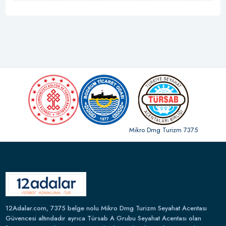
Mikro Dmg Turizm 7375
12Adalar.com, 7375 belge nolu Mikro Dmg Turizm Seyahat Acentası
Güvencesi altındadır ayrıca Türsab A Grubu Seyahat Acentası olan