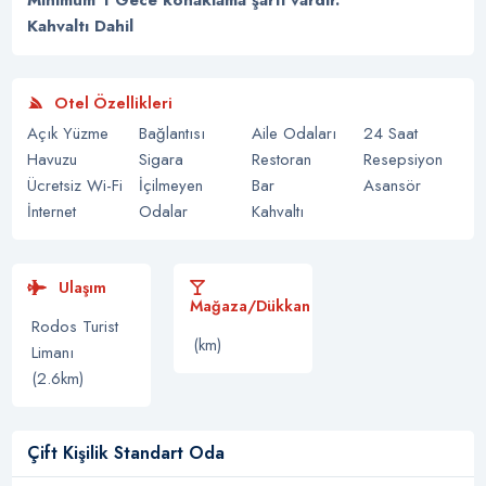
Minimum 1 Gece konaklama şartı vardır.
Kahvaltı Dahil
Otel Özellikleri
Açık Yüzme
Bağlantısı
Aile Odaları
24 Saat
Havuzu
Sigara
Restoran
Resepsiyon
Ücretsiz Wi-Fi
İçilmeyen
Bar
Asansör
İnternet
Odalar
Kahvaltı
Ulaşım
Mağaza/Dükkan
Rodos Turist
(km)
Limanı
(2.6km)
Çift Kişilik Standart Oda