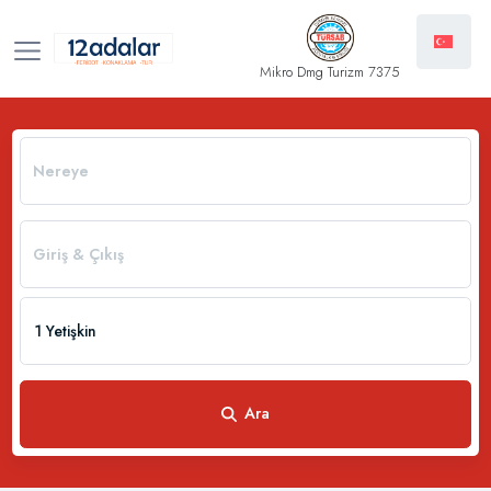
Mikro Dmg Turizm 7375
1 Yetişkin
Ara
1