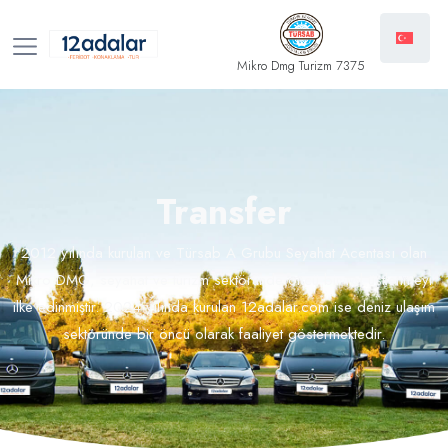
Mikro Dmg Turizm 7375
Transfer
2012 yılında kurulan ve Türsab A Grubu Seyahat Acentası olan
Mikro DMG, seyahat ve turizm sektöründe öncü bir rol üstlenmeyi
ilke edinmiştir. 2024 yılında kurulan 12adalar.com ise deniz ulaşım
sektöründe bir öncü olarak faaliyet göstermektedir.