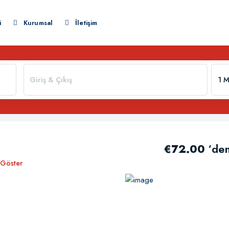
i
Kurumsal
İletişim
1 M
€72.00
‘den
 Göster