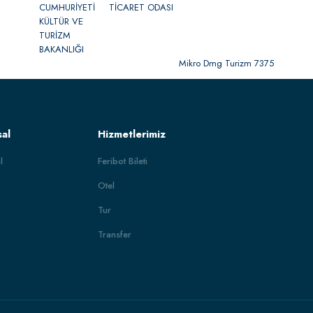
Mikro Dmg Turizm 7375
al
Hizmetlerimiz
l
Feribot Bileti
Otel
Tur
Transfer