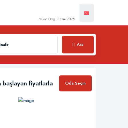
Mikro Dmg Turizm 7375
Ara
isafir
1
 başlayan fiyatlarla
Oda Seçin
0