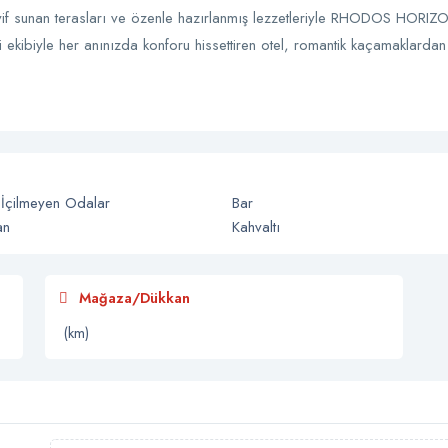
yif sunan terasları ve özenle hazırlanmış lezzetleriyle RHODOS HORIZON B
kibiyle her anınızda konforu hissettiren otel, romantik kaçamaklardan şe
 İçilmeyen Odalar
Bar
an
Kahvaltı
Mağaza/Dükkan
(km)