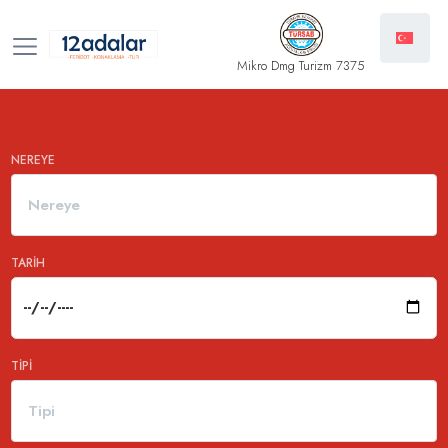
Mikro Dmg Turizm 7375
NEREYE
Nereye
TARIH
TIPI
Tipi