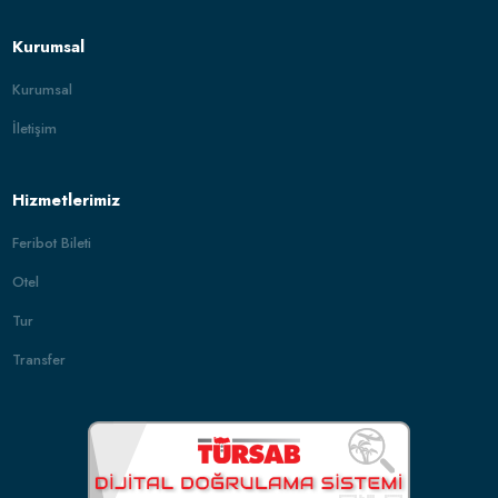
Kurumsal
Kurumsal
İletişim
Hizmetlerimiz
Feribot Bileti
Otel
Tur
Transfer