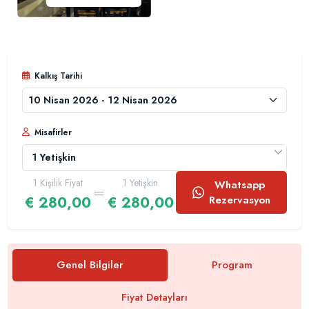
Kalkış Tarihi
Misafirler
1 Yetişkin
1 Kişilik Fiyat
1 Yetişkin
Whatsapp
=
1
€ 280,00
€ 280,00
Rezervasyon
0
Çocuk
0
Bebek
Genel Bilgiler
Program
Fiyat Detayları