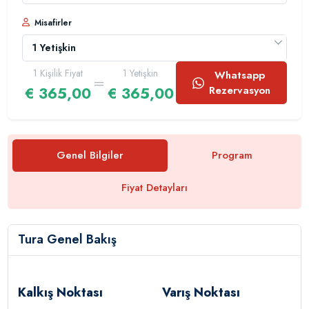
Misafirler
1 Yetişkin
1 Kişilik Fiyat
1 Yetişkin
Whatsapp
=
1
€ 365,00
€ 365,00
Rezervasyon
0
Çocuk
0
Bebek
Genel Bilgiler
Program
Fiyat Detayları
Tura Genel Bakış
Kalkış Noktası
Varış Noktası