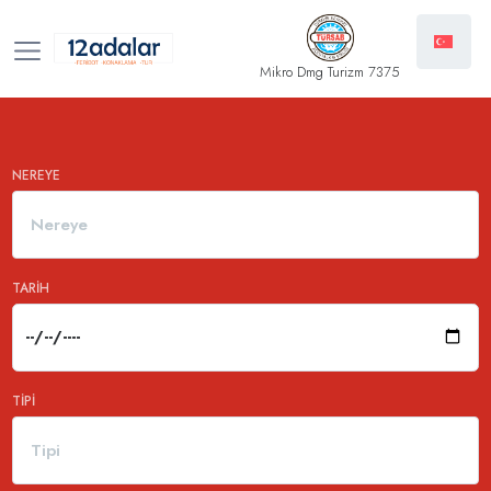
Mikro Dmg Turizm 7375
NEREYE
Nereye
TARIH
TIPI
Tipi